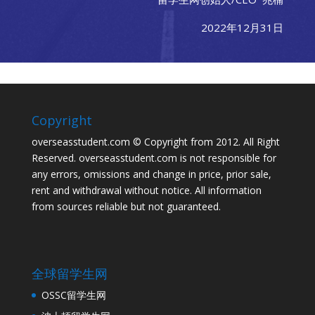
2022年12月31日
Copyright
overseasstudent.com © Copyright from 2012. All Right
Reserved. overseasstudent.com is not responsible for
any errors, omissions and change in price, prior sale,
rent and withdrawal without notice. All information
from sources reliable but not guaranteed.
全球留学生网
OSSC留学生网