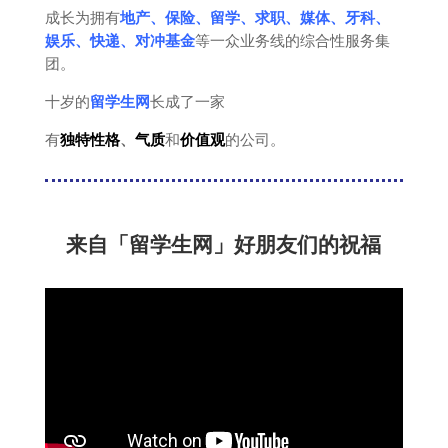
成长为拥有
地产、保险、留学、求职、媒体、牙科、
娱乐、快递、对冲基金
等一众业务线的综合性服务集
团。
十岁的
留学生网
长成了一家
有
独特性格
、
气质
和
价值观
的公司。
来自「留学生网」好朋友们的祝福