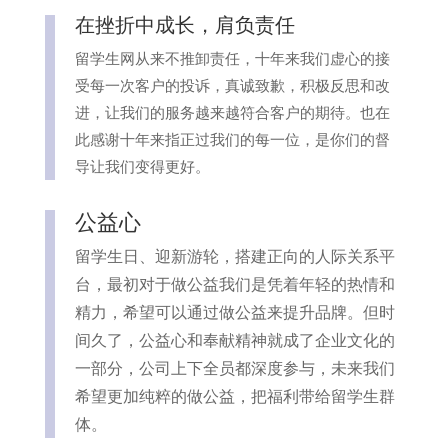
在挫折中成长，肩负责任
留学生网从来不推卸责任，十年来我们虚心的接
受每一次客户的投诉，真诚致歉，积极反思和改
进，让我们的服务越来越符合客户的期待。也在
此感谢十年来指正过我们的每一位，是你们的督
导让我们变得更好。
公益心
留学生日、迎新游轮，搭建正向的人际关系平
台，最初对于做公益我们是凭着年轻的热情和
精力，希望可以通过做公益来提升品牌。但时
间久了，公益心和奉献精神就成了企业文化的
一部分，公司上下全员都深度参与，未来我们
希望更加纯粹的做公益，把福利带给留学生群
体。