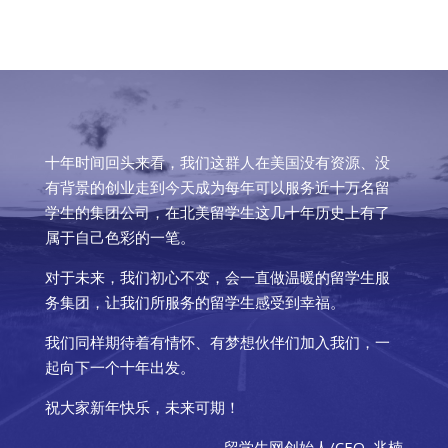
十年时间回头来看，我们这群人在美国没有资源、没
有背景的创业走到今天成为每年可以服务近十万名留
学生的集团公司，在北美留学生这几十年历史上有了
属于自己色彩的一笔。
对于未来，我们初心不变，会一直做温暖的留学生服
务集团，让我们所服务的留学生感受到幸福。
我们同样期待着有情怀、有梦想伙伴们加入我们，一
起向下一个十年出发。
祝大家新年快乐，未来可期！
留学生网创始人/CEO 兆楠