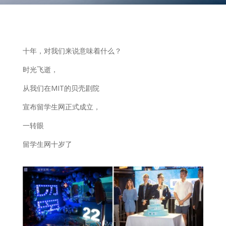
十年，对我们来说意味着什么？
时光飞逝，
从我们在MIT的贝壳剧院
宣布留学生网正式成立，
一转眼
留学生网十岁了